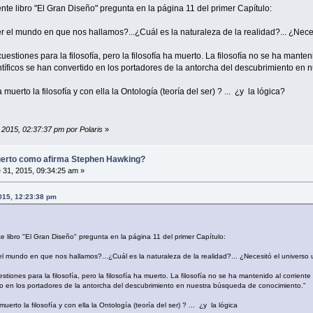
te libro "El Gran Diseño" pregunta en la página 11 del primer Capítulo:
 mundo en que nos hallamos?...¿Cuál es la naturaleza de la realidad?... ¿Necesi
estiones para la filosofía, pero la filosofía ha muerto. La filosofía no se ha mante
científicos se han convertido en los portadores de la antorcha del descubrimiento e
muerto la filosofía y con ella la Ontología (teoría del ser) ? ... ¿y la lógica?
 2015, 02:37:37 pm por Polaris
»
uerto como afirma Stephen Hawking?
 31, 2015, 09:34:25 am »
015, 12:23:38 pm
 libro "El Gran Diseño" pregunta en la página 11 del primer Capítulo:
undo en que nos hallamos?...¿Cuál es la naturaleza de la realidad?... ¿Necesitó el universo 
tiones para la filosofía, pero la filosofía ha muerto. La filosofía no se ha mantenido al corriente 
ido en los portadores de la antorcha del descubrimiento en nuestra búsqueda de conocimiento."
erto la filosofía y con ella la Ontología (teoría del ser) ? ... ¿y la lógica