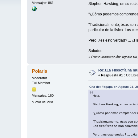
Mensajes: 861
Stephen Hawking, en su recien
"¿Cómo podemos comprender el
"Tradicionalmente, ésas son cu
particular de la física. Los 
Pero, ¿es esto verdad? ... ¿Ha 
Saludos
«
Última Modificación: Agosto 04,
Re:¿La Filosofía ha m
Polaris
«
Respuesta #1 :
Octubre
Moderator
Full Member
Cita de: Fegapa en Agosto 04, 2
Mensajes: 160
Hola,
nuevo usuario
Stephen Hawking, en su reciente
"¿Cómo podemos comprender el m
"Tradicionalmente, ésas son cues
Los científicos se han convert
Pero, ¿es esto verdad? ... ¿Ha mu