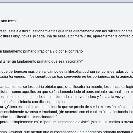
otro texto:
 respuesta a estos cuestionamientos que roza directamente con las raíces fundame
posturas disyuntivas (y cada una de ellas, a primera vista, aparentemente contradict
n fundamento primario irracional? o por el contrario
nal tener un fundamento primario que sea racional?"
 que pertenecen más bien al campo de la filosofía, podrían ser consideradas como 
osofía ha muerto… los científicos se han convertido en los portadores de la anto
lanteamientos se les podría objetar que, si la filosofía ha muerto, los principios l
físicos, como aquellos en que se fundamenta todo el pensamiento racional, han mue
desde ese momento puede ser considerada como verdadera y falsa a la vez y en el m
ue esté en sintonía con dichos principios.
ar: ¿Cómo es posible que una ciencia que se precia de ser la expresión más dep
esencialmente azaroso e irracional, (de acuerdo con el cual en última instancia t
s principios filosóficos mencionados?
 “porque simplemente es” o “porque simplemente existe” (sin causa, motivo o razón
 como Hawking, que niegan que el cosmos tenga un fundamento primario racional y po