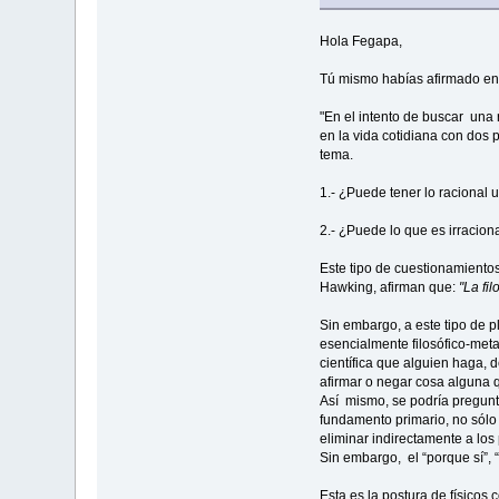
Hola Fegapa,
Tú mismo habías afirmado en 
"En el intento de buscar una
en la vida cotidiana con dos 
tema.
1.- ¿Puede tener lo racional u
2.- ¿Puede lo que es irracio
Este tipo de cuestionamientos
Hawking, afirman que:
"La fil
Sin embargo, a este tipo de p
esencialmente filosófico-meta
científica que alguien haga, 
afirmar o negar cosa alguna q
Así mismo, se podría pregunt
fundamento primario, no sólo 
eliminar indirectamente a lo
Sin embargo, el “porque sí”,
Esta es la postura de físicos