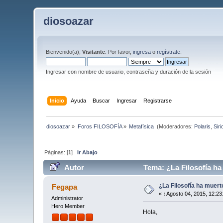
diosoazar
Bienvenido(a),
Visitante
. Por favor,
ingresa
o
regístrate
.
Ingresar con nombre de usuario, contraseña y duración de la sesión
Inicio
Ayuda
Buscar
Ingresar
Registrarse
diosoazar
»
Foros FILOSOFÍA
»
Metafísica 
(Moderadores:
Polaris
,
Siri
Páginas: [
1
]
Ir Abajo
Autor
Tema: ¿La Filosofía h
¿La Filosofía ha muer
Fegapa
«
:
Agosto 04, 2015, 12:23
Administrator
Hero Member
Hola,