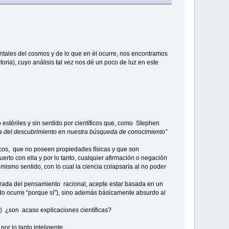
ntales del cosmos y de lo que en él ocurre, nos encontramos
oria), cuyo análisis tal vez nos dé un poco de luz en este
estériles y sin sentido por científicos que, como Stephen
rcha del descubrimiento en nuestra búsqueda de conocimiento”
ógicos, que no poseen propiedades físicas y que son
rto con ella y por lo tanto, cualquier afirmación o negación
ismo sentido, con lo cual la ciencia colapsaría al no poder
urada del pensamiento racional, acepte estar basada en un
odo ocurre “porque sí”), sino además básicamente absurdo al
) ¿son acaso explicaciones científicas?
r lo tanto inteligente.