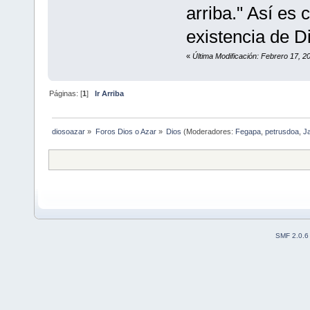
arriba." Así es 
existencia de D
«
Última Modificación: Febrero 17, 
Páginas: [
1
]
Ir Arriba
diosoazar
»
Foros Dios o Azar
»
Dios
(Moderadores:
Fegapa
,
petrusdoa
,
J
SMF 2.0.6