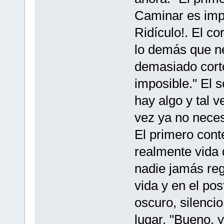
Caminar es imp
Ridículo!. El co
lo demás que ne
demasiado corto
imposible." El 
hay algo y tal v
vez ya no neces
El primero cont
realmente vida 
nadie jamás regr
vida y en el pos
oscuro, silencio
lugar. "Bueno, y