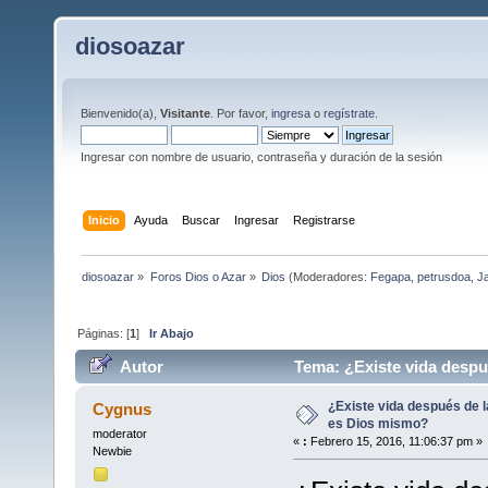
diosoazar
Bienvenido(a),
Visitante
. Por favor,
ingresa
o
regístrate
.
Ingresar con nombre de usuario, contraseña y duración de la sesión
Inicio
Ayuda
Buscar
Ingresar
Registrarse
diosoazar
»
Foros Dios o Azar
»
Dios
(Moderadores:
Fegapa
,
petrusdoa
,
J
Páginas: [
1
]
Ir Abajo
Autor
Tema: ¿Existe vida despué
veces)
¿Existe vida después de l
Cygnus
es Dios mismo?
moderator
«
:
Febrero 15, 2016, 11:06:37 pm »
Newbie