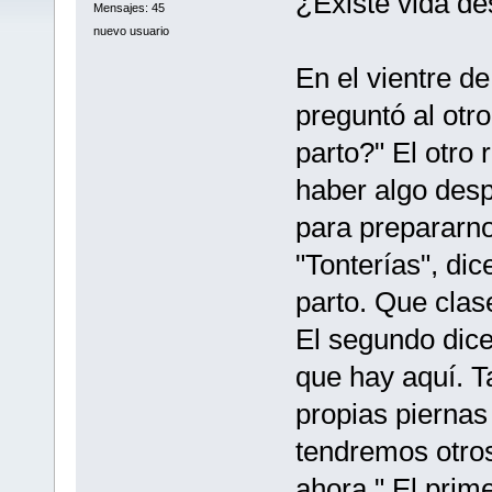
¿Existe vida de
Mensajes: 45
nuevo usuario
En el vientre 
preguntó al otro
parto?" El otro 
haber algo desp
para prepararno
"Tonterías", di
parto. Que clase
El segundo dice
que hay aquí. 
propias piernas
tendremos otro
ahora." El prim