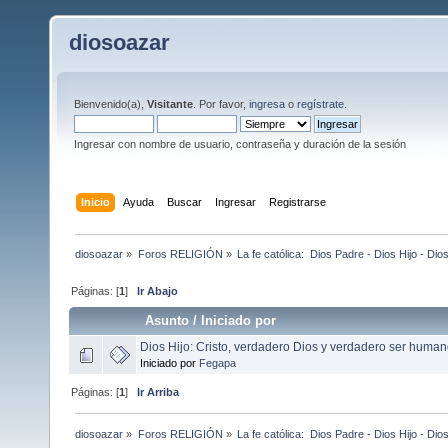
diosoazar
Bienvenido(a),
Visitante
. Por favor,
ingresa
o
regístrate
.
Ingresar con nombre de usuario, contraseña y duración de la sesión
Inicio
Ayuda
Buscar
Ingresar
Registrarse
diosoazar
»
Foros RELIGIÓN
»
La fe católica:  Dios Padre - Dios Hijo - Dio
Páginas: [
1
]
Ir Abajo
Asunto
/
Iniciado por
Dios Hijo: Cristo, verdadero Dios y verdadero ser human
Iniciado por
Fegapa
Páginas: [
1
]
Ir Arriba
diosoazar
»
Foros RELIGIÓN
»
La fe católica:  Dios Padre - Dios Hijo - Dio