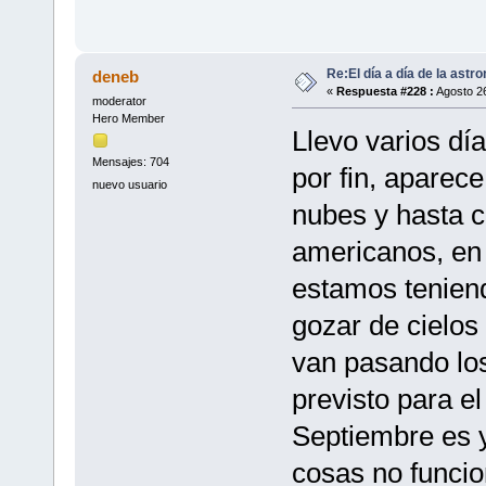
Re:El día a día de la astr
deneb
«
Respuesta #228 :
Agosto 26
moderator
Hero Member
Llevo varios dí
Mensajes: 704
por fin, aparec
nuevo usuario
nubes y hasta c
americanos, en
estamos tenien
gozar de cielos
van pasando los
previsto para e
Septiembre es y
cosas no funci