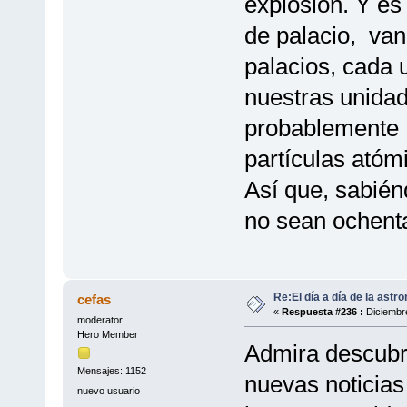
explosión. Y es
de palacio, van
palacios, cada 
nuestras unidad
probablemente 
partículas ató
Así que, sabién
no sean ochenta
Re:El día a día de la astr
cefas
«
Respuesta #236 :
Diciembre
moderator
Hero Member
Admira descubri
Mensajes: 1152
nuevas noticias
nuevo usuario