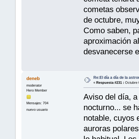
cometas observ
de octubre, muy
Como saben, pa
aproximación al
desvanecerse en
Re:El día a día de la astr
deneb
«
Respuesta #231 :
Octubre 0
moderator
Hero Member
Aviso del día, 
Mensajes: 704
nocturno... se 
nuevo usuario
notable, cuyos 
auroras polares