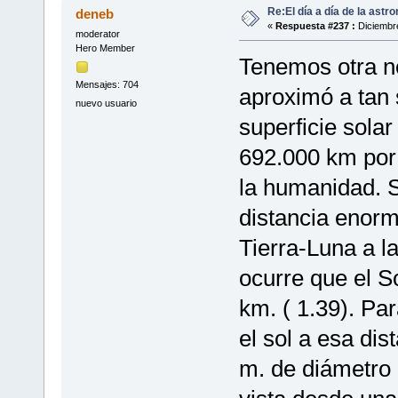
Re:El día a día de la astr
deneb
«
Respuesta #237 :
Diciembre
moderator
Hero Member
Tenemos otra no
Mensajes: 704
aproximó a tan 
nuevo usuario
superficie sola
692.000 km por 
la humanidad. S
distancia enorm
Tierra-Luna a l
ocurre que el S
km. ( 1.39). Pa
el sol a esa di
m. de diámetro 