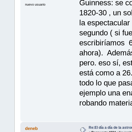
Guinness: se co
nuevo usuario
1820-30 , un so
la espectacular
segundo ( si fu
escribiríamos 6
ahora). Además
pero. eso sí, e
está como a 26.
todo lo que pas
ejemplo una ena
robando materi
Re:El día a día de la astr
deneb