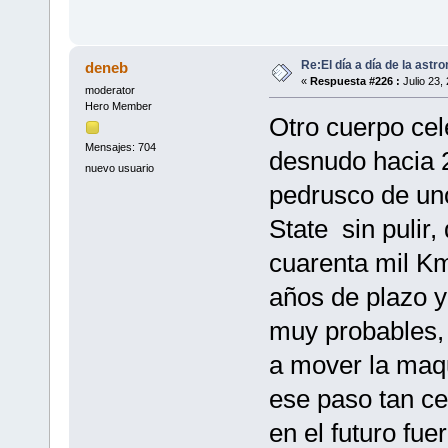
Re:El día a día de la astr
deneb
«
Respuesta #226 :
Julio 23,
moderator
Hero Member
Otro cuerpo cel
Mensajes: 704
desnudo hacia 2
nuevo usuario
pedrusco de uno
State sin pulir
cuarenta mil Km
años de plazo y
muy probables, 
a mover la maqu
ese paso tan ce
en el futuro fu