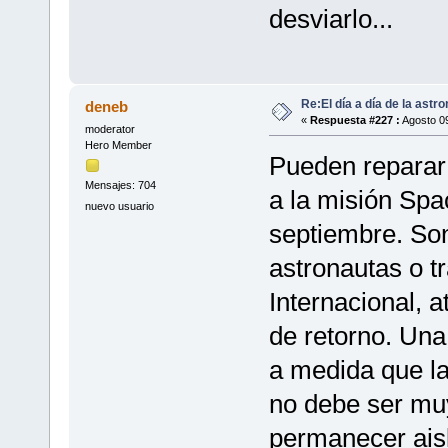
desviarlo...
Re:El día a día de la astr
deneb
«
Respuesta #227 :
Agosto 09
moderator
Hero Member
Pueden reparar l
Mensajes: 704
a la misión Sp
nuevo usuario
septiembre. Son
astronautas o t
Internacional, a
de retorno. Una
a medida que la 
no debe ser mu
permanecer ais