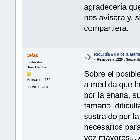
agradecería que
nos avisara y, s
compartiera.
Re:El día a día de la astr
cefas
«
Respuesta #229 :
Septiembr
moderator
Hero Member
Sobre el posibl
Mensajes: 1152
a medida que la
nuevo usuario
por la enana, s
tamaño, dificul
sustraído por la
necesarios para
vez mayores... 