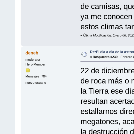
de camisas, qu
ya me conocen 
estos climas ta
«
Última Modificación: Enero 06, 20
Re:El día a día de la astr
deneb
«
Respuesta #239 :
Febrero 0
moderator
Hero Member
22 de diciembre
Mensajes: 704
de roca más o 
nuevo usuario
la Tierra ese dí
resultan acerta
estallarnos dir
megatones, aca
la destrucción 