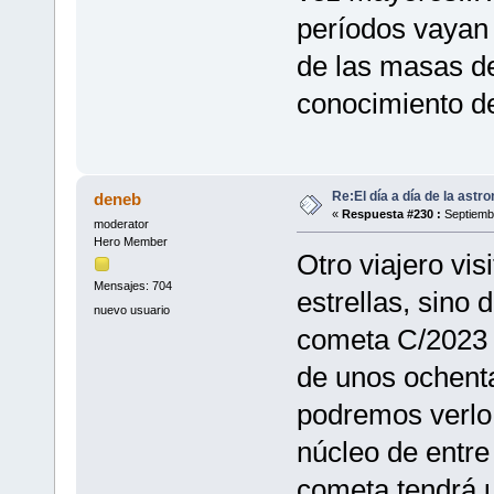
períodos vayan c
de las masas de
conocimiento de
Re:El día a día de la astr
deneb
«
Respuesta #230 :
Septiembr
moderator
Hero Member
Otro viajero vi
Mensajes: 704
estrellas, sino 
nuevo usuario
cometa C/2023 
de unos ochenta
podremos verlo
núcleo de entre
cometa tendrá u