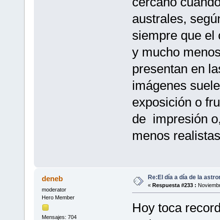
cercano cuando
australes, segú
siempre que el 
y mucho menos 
presentan en las
imágenes suelen
exposición o fru
de impresión o,
menos realistas
Re:El día a día de la astr
deneb
«
Respuesta #233 :
Noviembre
moderator
Hero Member
Hoy toca record
Mensajes: 704