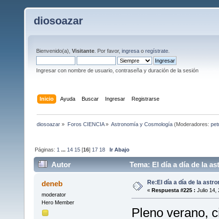
diosoazar
Bienvenido(a),
Visitante
. Por favor,
ingresa
o
regístrate
.
Ingresar con nombre de usuario, contraseña y duración de la sesión
Inicio
Ayuda
Buscar
Ingresar
Registrarse
diosoazar
»
Foros CIENCIA
»
Astronomía y Cosmología
(Moderadores:
pet
Páginas:
1
...
14
15
[
16
]
17
18
Ir Abajo
Autor
Tema: El día a día de la a
Re:El día a día de la astr
deneb
«
Respuesta #225 :
Julio 14,
moderator
Hero Member
Pleno verano, ci