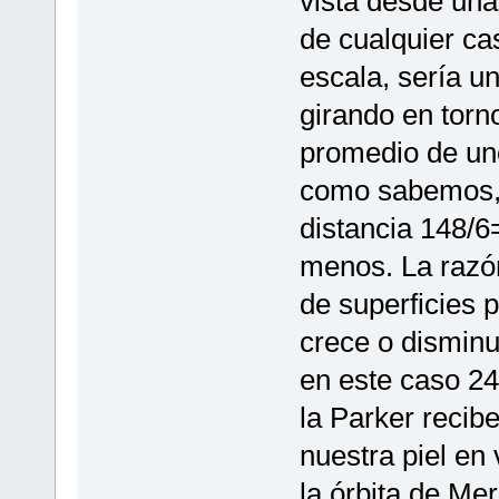
vista desde una 
de cualquier ca
escala, sería u
girando en torno
promedio de uno
como sabemos, 
distancia 148/6
menos. La razón
de superficies p
crece o disminu
en este caso 2
la Parker recib
nuestra piel en
la órbita de Me