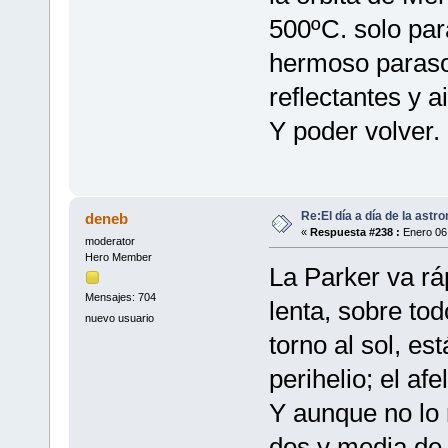
500ºC. solo par
hermoso paraso
reflectantes y a
Y poder volver.
Re:El día a día de la astr
deneb
«
Respuesta #238 :
Enero 06,
moderator
Hero Member
La Parker va r
Mensajes: 704
lenta, sobre tod
nuevo usuario
torno al sol, es
perihelio; el af
Y aunque no lo 
dos y media de 