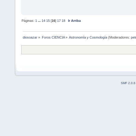
Páginas:
1
...
14
15
[
16
]
17
18
Ir Arriba
diosoazar
»
Foros CIENCIA
»
Astronomía y Cosmología
(Moderadores:
pet
SMF 2.0.6