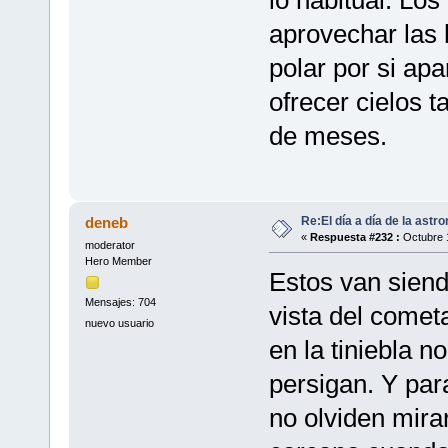
lo habitual. Lo
aprovechar las h
polar por si ap
ofrecer cielos 
de meses.
Re:El día a día de la astr
deneb
«
Respuesta #232 :
Octubre 1
moderator
Hero Member
Estos van siend
Mensajes: 704
vista del cometa
nuevo usuario
en la tiniebla n
persigan. Y para
no olviden mirar