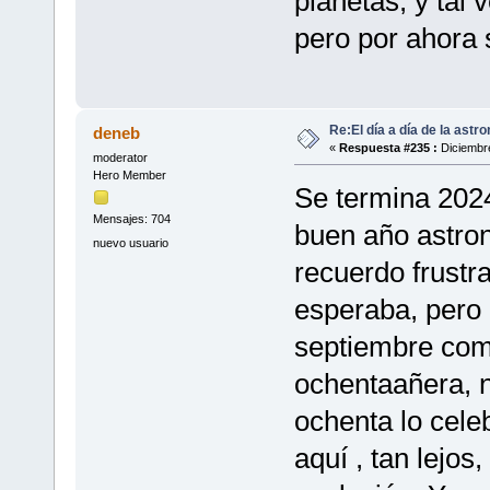
planetas, y tal
pero por ahora 
Re:El día a día de la astr
deneb
«
Respuesta #235 :
Diciembre
moderator
Hero Member
Se termina 2024
Mensajes: 704
buen año astro
nuevo usuario
recuerdo frustra
esperaba, pero n
septiembre como
ochentaañera, n
ochenta lo cele
aquí , tan lejo