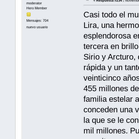
«
Respuesta #234 :
Noviembre
moderator
Hero Member
Casi todo el mu
Mensajes: 704
Lira, una hermos
nuevo usuario
esplendorosa en
tercera en brill
Sirio y Arcturo
rápida y un tan
veinticinco años
455 millones de 
familia estelar 
conceden una v
la que se le con
mil millones. 